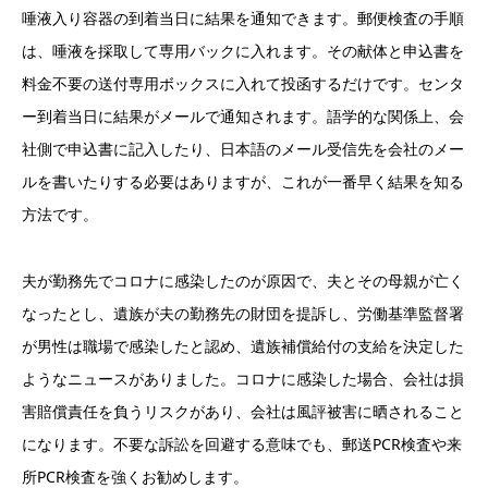
唾液入り容器の到着当日に結果を通知できます。郵便検査の手順
は、唾液を採取して専用バックに入れます。その献体と申込書を
料金不要の送付専用ボックスに入れて投函するだけです。センタ
ー到着当日に結果がメールで通知されます。語学的な関係上、会
社側で申込書に記入したり、日本語のメール受信先を会社のメー
ルを書いたりする必要はありますが、これが一番早く結果を知る
方法です。
夫が勤務先でコロナに感染したのが原因で、夫とその母親が亡く
なったとし、遺族が夫の勤務先の財団を提訴し、労働基準監督署
が男性は職場で感染したと認め、遺族補償給付の支給を決定した
ようなニュースがありました。コロナに感染した場合、会社は損
害賠償責任を負うリスクがあり、会社は風評被害に晒されること
になります。不要な訴訟を回避する意味でも、郵送PCR検査や来
所PCR検査を強くお勧めします。