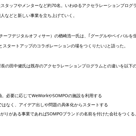
スタッフやメンターなど約70名。いわゆるアクセラレーションプログ
個人などと新しい事業を立ち上げていく。
DO（チーフデジタルオフィサー）の楢崎浩一氏は、｢グーグルやペイパルを
大企業とスタートアップのコラボレーションの場をつくりたい｣と語った。
室 課長の田中健氏は既存のアクセラレーションプログラムとの違いを以下
必要に応じてWeWorkやSOMPOの施設を利用する
ではなく、アイデア出しや問題の具体化からスタートする
ながりがある事業であればSOMPOブランドの名前を付けた会社をつくる