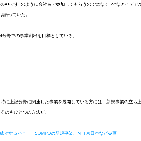
会社の●●です｣のように会社名で参加してもらうのではなく｢○○なアイデア
氏は語っていた。
の4分野での事業創出を目標としている。
、特に上記分野に関連した事業を展開している方には、新規事業の立ち
するのもひとつの方法だ。
は成功するか？ ── SOMPOの新規事業、NTT東日本など参画