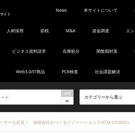
News
本サイトについて
人材採用
節税
M&A
資金調達
エン
ビジネス資料請求
在庫処分
閑散期対策
Web3.0/IT商品
PCR検査
社会課題解決
and
カテゴリーから選ぶ
or
ナーも必見！ 損保会社がつくるイノベーションラボ｢D-STUDIO｣