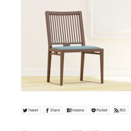
Tweet
Share
Hatena
Pocket
RSS