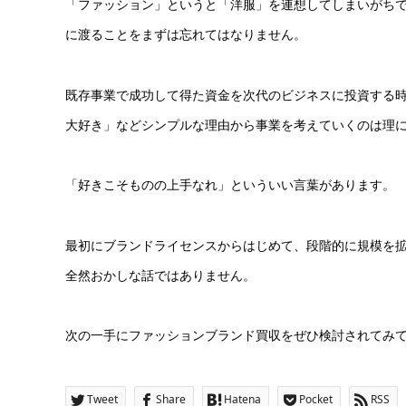
「ファッション」というと「洋服」を連想してしまいがち
に渡ることをまずは忘れてはなりません。
既存事業で成功して得た資金を次代のビジネスに投資する
大好き」などシンプルな理由から事業を考えていくのは理
「好きこそものの上手なれ」といういい言葉があります。
最初にブランドライセンスからはじめて、段階的に規模を
全然おかしな話ではありません。
次の一手にファッションブランド買収をぜひ検討されてみ
Tweet
Share
Hatena
Pocket
RSS