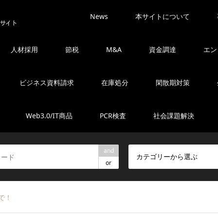
News
本サイトについて
人材採用
節税
M&A
資金調達
エン
ビジネス資料請求
在庫処分
閑散期対策
Web3.0/IT商品
PCR検査
社会課題解決
and
カテゴリーから選ぶ
or
で！