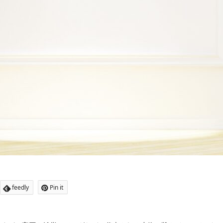
feedly
Pin it