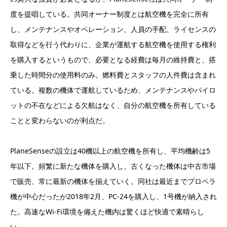
度を提唱している。共同オーナー制度とは航空機を完全に所有
し、メンテナンスやオペレーション、人員の手配、ライセンスの
取得などを行う代わりに、企業が運航する航空機を使用する権利
を購入するというもので、必要となる経費は毎月の維持費と、搭
乗した時間分の使用料のみ。燃料費とスタッフの人件費は含まれ
ている。複数の機体で運航しているため、メンテナンスやパイロ
ットの不在などによる欠航はなく、自分の航空機を所有している
ことと変わらないのが利点だ。
PlaneSenseの設立は40機以上の航空機を所有し、平均機齢は5
年以下。頻繁に新たな機体を購入し、古くなった機体は中古市場
で販売、常に最新の機体を揃えていく。同社は最近までプロペラ
機が中心だったが2018年2月、PC-24を購入し、1号機が納入され
た。高速なWi-Fi環境を備えた機内は驚くほど快適で素晴らし
い。