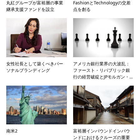
丸紅グループが富裕層の事業
FashionとTechnologyの交差
継承支援ファンドを設立
点を創る
女性社長として築くべきパー
アメリカ銀行業界の大波乱：
ソナルブランディング
ファースト・リパブリック銀
行の経営破綻とJPモルガン・…
南米2
富裕層インバウンドインバウ
ンドにおけるクルーズの重要