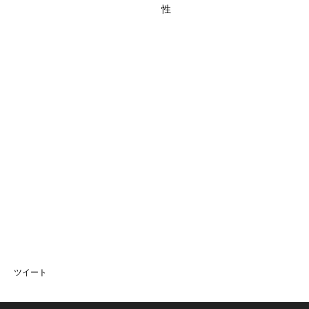
性
ツイート