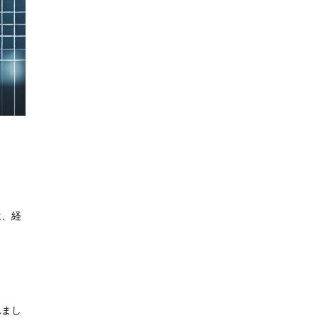
は、経
れまし