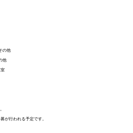
その他
の他
業室
た。
て公募が行われる予定です。