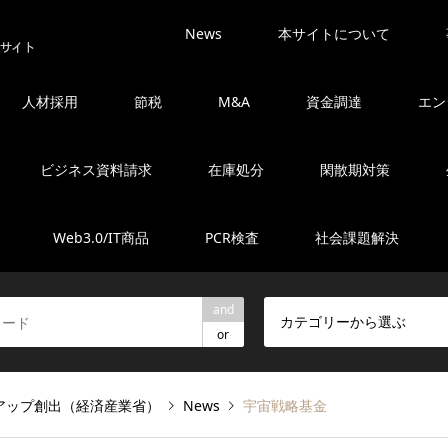
News
本サイトについて
人材採用
節税
M&A
資金調達
エン
ビジネス資料請求
在庫処分
閑散期対策
Web3.0/IT商品
PCR検査
社会課題解決
and
カテゴリーから選ぶ
or
アップ創出（経済産業省）
News
宇宙戦略基金