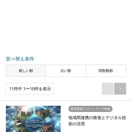
並べ替え条件
新しい順
古い順
閲覧数順
11件中 1〜10件を表示


新規事業/スタートアップ関連
地域間連携の推進とデジタル技
術の活用