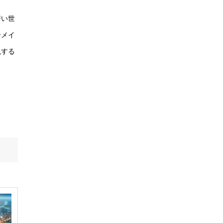
若い世
ーメイ
現する