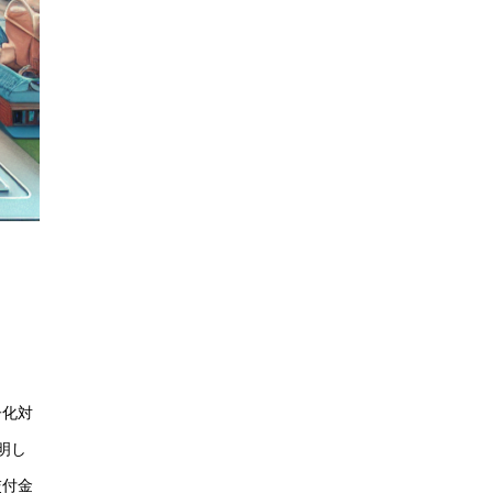
子化対
明し
交付金