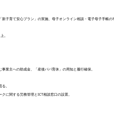
めの「新子育て安心プラン」の実施、母子オンライン相談・電子母子手帳の
向上。
組む事業主への助成金、「産後パパ育休」の周知と履行確保。
図る。
ークに関する労務管理とICT相談窓口の設置。