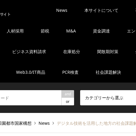
News
本サイトについて
人材採用
節税
M&A
資金調達
エン
ビジネス資料請求
在庫処分
閑散期対策
Web3.0/IT商品
PCR検査
社会課題解決
and
カテゴリーから選ぶ
or
田園都市国家構想
News
デジタル技術を活用した地方の社会課題