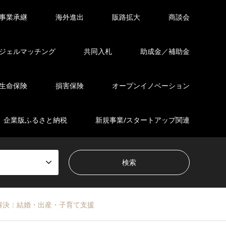
事業承継
海外進出
販路拡大
商談会
ジェルマッチング
共同入札
助成金／補助金
生命保険
損害保険
オープンイノベーション
企業版ふるさと納税
新規事業/スタートアップ関連
解決：結婚・出産・子育て支援