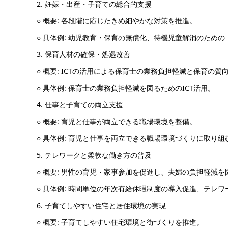
2. 妊娠・出産・子育ての総合的支援
○ 概要: 各段階に応じたきめ細やかな対策を推進。
○ 具体例: 幼児教育・保育の無償化、待機児童解消のた
3. 保育人材の確保・処遇改善
○ 概要: ICTの活用による保育士の業務負担軽減と保育の質
○ 具体例: 保育士の業務負担軽減を図るためのICT活用。
4. 仕事と子育ての両立支援
○ 概要: 育児と仕事が両立できる職場環境を整備。
○ 具体例: 育児と仕事を両立できる職場環境づくりに取り
5. テレワークと柔軟な働き方の普及
○ 概要: 男性の育児・家事参加を促進し、夫婦の負担軽減を
○ 具体例: 時間単位の年次有給休暇制度の導入促進、テレワ
6. 子育てしやすい住宅と居住環境の実現
○ 概要: 子育てしやすい住宅環境と街づくりを推進。