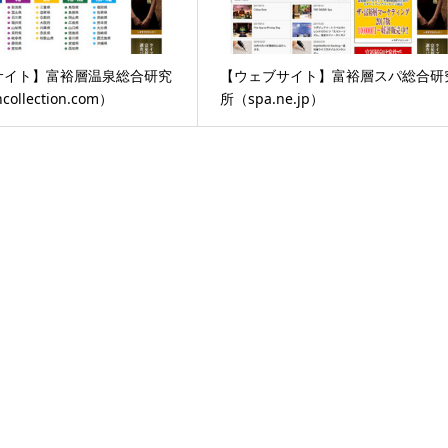
サイト】富裕層温泉総合研究
【ウェブサイト】富裕層スパ総合研
ollection.com）
所（spa.ne.jp）