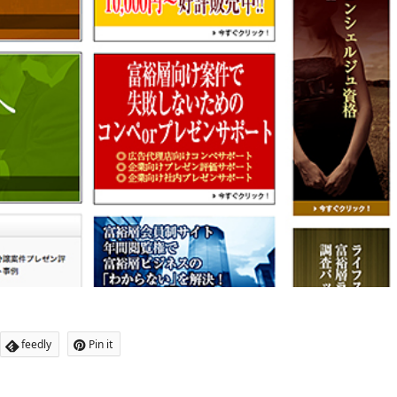
feedly
Pin it