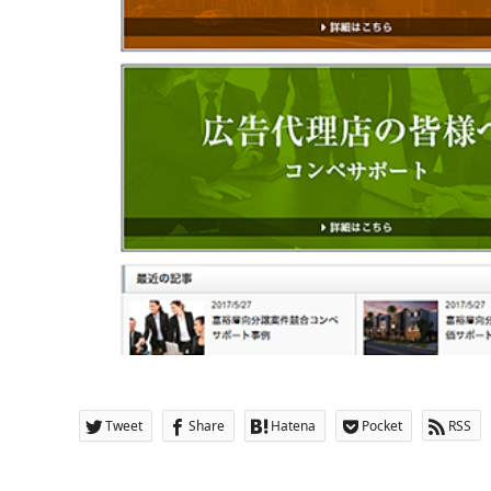
Tweet
Share
Hatena
Pocket
RSS