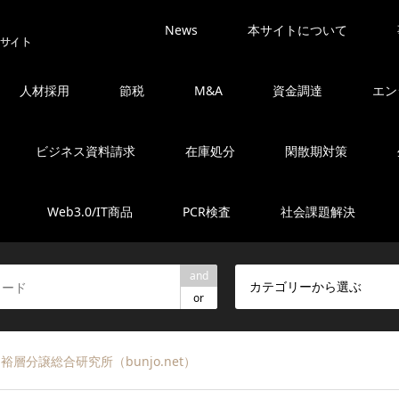
News
本サイトについて
人材採用
節税
M&A
資金調達
エン
ビジネス資料請求
在庫処分
閑散期対策
Web3.0/IT商品
PCR検査
社会課題解決
and
カテゴリーから選ぶ
or
層分譲総合研究所（bunjo.net）