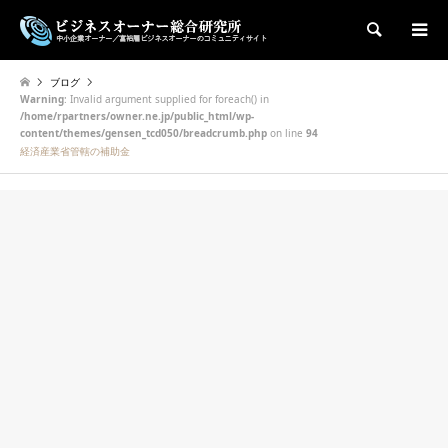
検索
ブログ
Warning
: Invalid argument supplied for foreach() in
/home/rpartners/owner.ne.jp/public_html/wp-
content/themes/gensen_tcd050/breadcrumb.php
on line
94
経済産業省管轄の補助金