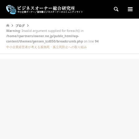
検索
ブログ
Warning
: Invalid argument supplied for foreach() in
/home/rpartners/owner.ne.jp/public_html/wp-
content/themes/gensen_tcd050/breadcrumb.php
on line
94
中小企業経営者が考える孤独死・孤立死防止への取り組み