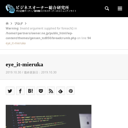
検索
ブログ
Warning
: Invalid argument supplied for foreach() in
/home/rpartners/owner.ne.jp/public_html/wp-
content/themes/gensen_tcd050/breadcrumb.php
on line
94
eye_it-mieruka
eye_it-mieruka
2019.10.30 / 最終更新日：2019.10.30