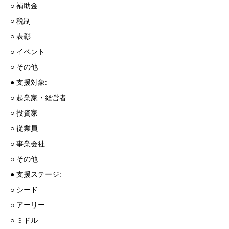
○ 補助金
○ 税制
○ 表彰
○ イベント
○ その他
● 支援対象:
○ 起業家・経営者
○ 投資家
○ 従業員
○ 事業会社
○ その他
● 支援ステージ:
○ シード
○ アーリー
○ ミドル