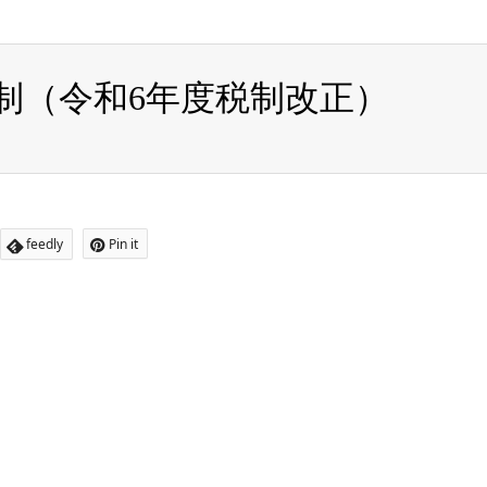
ome/rpartners/owner.ne.jp/public_html/wp-content/themes/ge
制（令和6年度税制改正）
feedly
Pin it