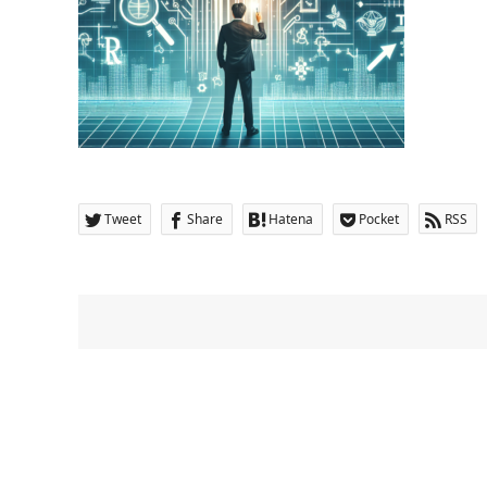
Tweet
Share
Hatena
Pocket
RSS