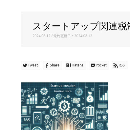
Warning
: Invalid argument supplied for foreach() in
/h
スタートアップ関連税
スタートアップ関連税制（令和6年度税制改正）
2024.08.12 / 最終更新日：2024.08.12
Tweet
Share
Hatena
Pocket
RSS