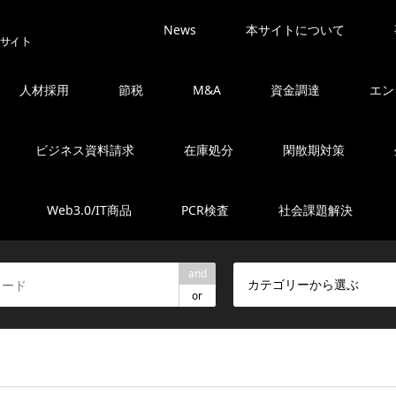
News
本サイトについて
人材採用
節税
M&A
資金調達
エン
ビジネス資料請求
在庫処分
閑散期対策
Web3.0/IT商品
PCR検査
社会課題解決
and
カテゴリーから選ぶ
or