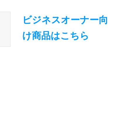
nsen_tcd050/breadcrumb.php
on line
94
ビジネスオーナー向
け商品はこちら