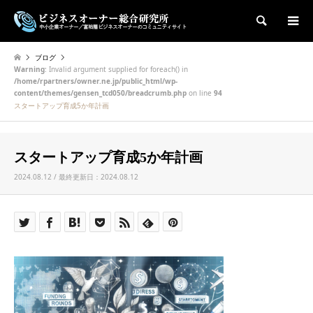
検索
ブログ
Warning
: Invalid argument supplied for foreach() in
/home/rpartners/owner.ne.jp/public_html/wp-
content/themes/gensen_tcd050/breadcrumb.php
on line
94
スタートアップ育成5か年計画
スタートアップ育成5か年計画
2024.08.12 / 最終更新日：2024.08.12