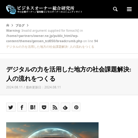
検索
ブログ
Warning
: Invalid argument supplied for foreach() in
/home/rpartners/owner.ne.jp/public_html/wp-
content/themes/gensen_tcd050/breadcrumb.php
on line
94
デジタルの力を活用した地方の社会課題解決: 人の流れをつくる
デジタルの力を活用した地方の社会課題解決:
人の流れをつくる
2024.08.11 / 最終更新日：2024.08.11