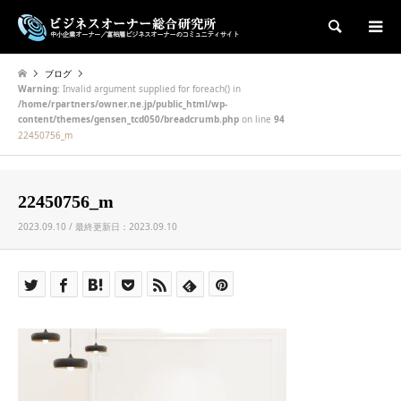
検索
ブログ
Warning
: Invalid argument supplied for foreach() in
/home/rpartners/owner.ne.jp/public_html/wp-
content/themes/gensen_tcd050/breadcrumb.php
on line
94
22450756_m
22450756_m
2023.09.10 / 最終更新日：2023.09.10