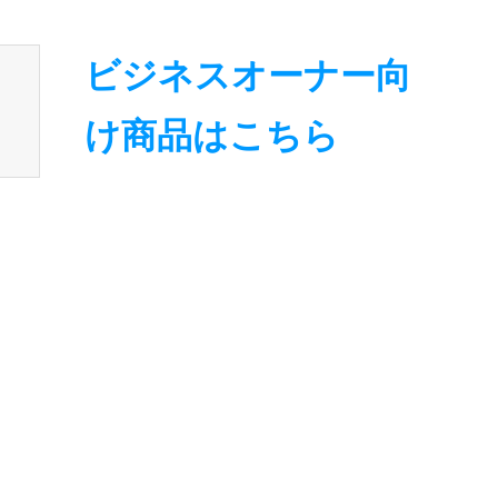
nsen_tcd050/breadcrumb.php
on line
94
ビジネスオーナー向
け商品はこちら