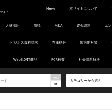
News
本サイトについて
人材採用
節税
M&A
資金調達
エン
ビジネス資料請求
在庫処分
閑散期対策
Web3.0/IT商品
PCR検査
社会課題解決
and
カテゴリーから選ぶ
or