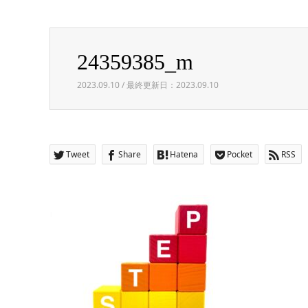
Warning
: Invalid argument supplied for foreach() in
/h
24359385_m
24359385_m
2023.09.10 / 最終更新日：2023.09.10
Tweet
Share
Hatena
Pocket
RSS