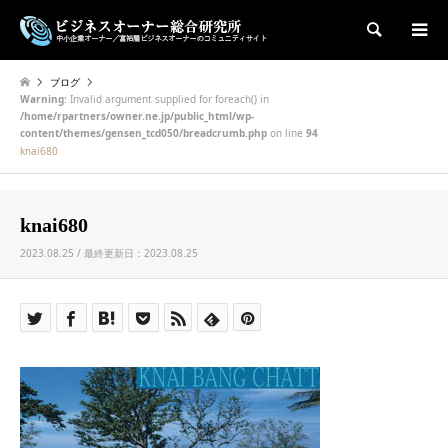
検索
ブログ
Warning
: Invalid argument supplied for foreach() in
/home/rpartners/owner.ne.jp/public_html/wp-
content/themes/gensen_tcd050/breadcrumb.php
on line
94
knai680
knai680
2023.08.25 / 最終更新日：2023.08.25