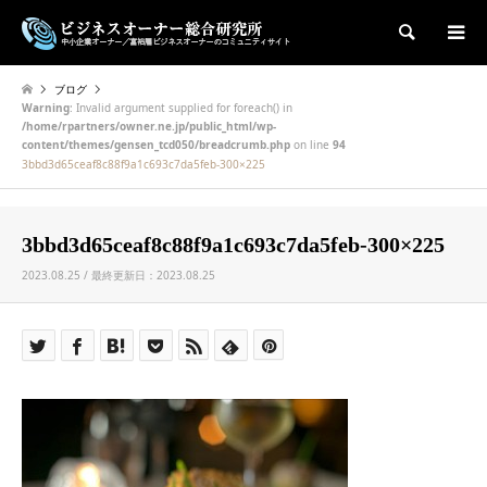
検索
ブログ
Warning
: Invalid argument supplied for foreach() in
/home/rpartners/owner.ne.jp/public_html/wp-
content/themes/gensen_tcd050/breadcrumb.php
on line
94
3bbd3d65ceaf8c88f9a1c693c7da5feb-300×225
3bbd3d65ceaf8c88f9a1c693c7da5feb-300×225
2023.08.25 / 最終更新日：2023.08.25