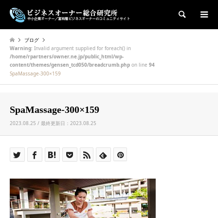
検索
ブログ
Warning
: Invalid argument supplied for foreach() in
/home/rpartners/owner.ne.jp/public_html/wp-
content/themes/gensen_tcd050/breadcrumb.php
on line
94
SpaMassage-300×159
SpaMassage-300×159
2023.08.25 / 最終更新日：2023.08.25