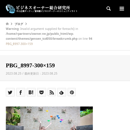
検索
ブログ
Warning
: Invalid argument supplied for foreach() in
/home/rpartners/owner.ne.jp/public_html/wp-
content/themes/gensen_tcd050/breadcrumb.php
on line
94
PBG_8997-300×159
PBG_8997-300×159
2023.08.25 / 最終更新日：2023.08.25