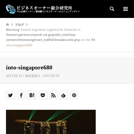
検索
ブログ
Warning
: Invalid argument supplied for foreach() in
/home/rpartners/owner.ne.jp/public_html/wp-
content/themes/gensen_tcd050/breadcrumb.php
on line
94
into-singapore680
into-singapore680
2023.08.24 / 最終更新日：2023.08.24