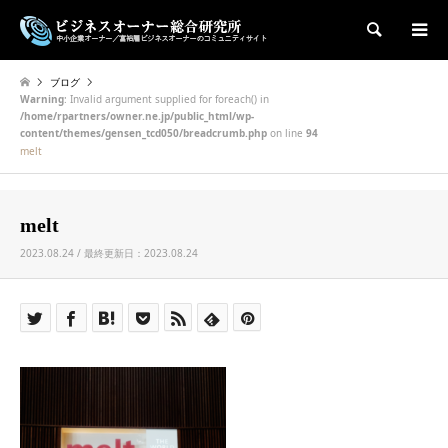
検索
ブログ
Warning
: Invalid argument supplied for foreach() in
/home/rpartners/owner.ne.jp/public_html/wp-
content/themes/gensen_tcd050/breadcrumb.php
on line
94
melt
melt
2023.08.24 / 最終更新日：2023.08.24