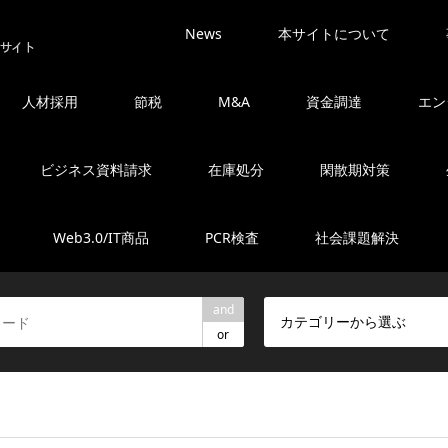
News
本サイトについて
人材採用
節税
M&A
資金調達
エン
ビジネス資料請求
在庫処分
閑散期対策
Web3.0/IT商品
PCR検査
社会課題解決
and
カテゴリーから選ぶ
or