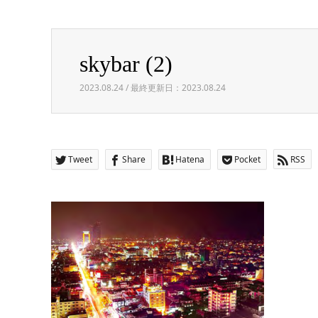
Warning
: Invalid argument supplied for foreach() in
/h
skybar (2)
skybar (2)
2023.08.24 / 最終更新日：2023.08.24
Tweet
Share
Hatena
Pocket
RSS