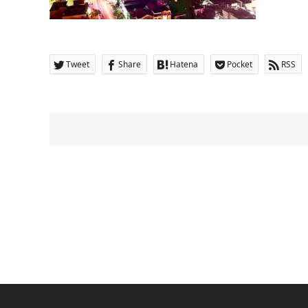
Tweet
Share
Hatena
Pocket
RSS