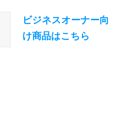
nsen_tcd050/breadcrumb.php
on line
94
ビジネスオーナー向
け商品はこちら