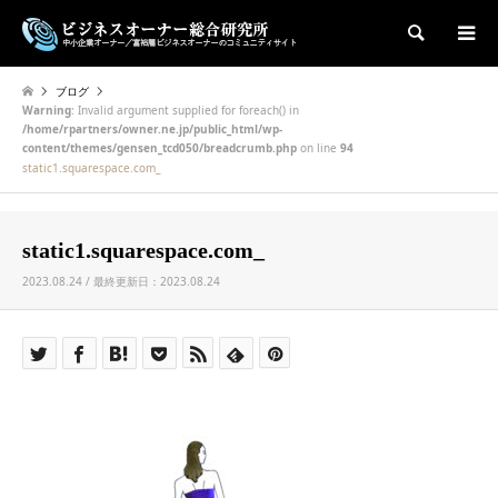
検索
ブログ
Warning
: Invalid argument supplied for foreach() in
/home/rpartners/owner.ne.jp/public_html/wp-
content/themes/gensen_tcd050/breadcrumb.php
on line
94
static1.squarespace.com_
static1.squarespace.com_
2023.08.24 / 最終更新日：2023.08.24