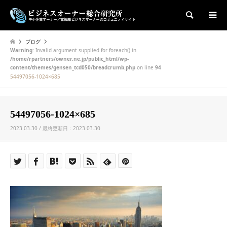
検索
ブログ
Warning
: Invalid argument supplied for foreach() in
/home/rpartners/owner.ne.jp/public_html/wp-
content/themes/gensen_tcd050/breadcrumb.php
on line
94
54497056-1024×685
54497056-1024×685
2023.03.30 / 最終更新日：2023.03.30