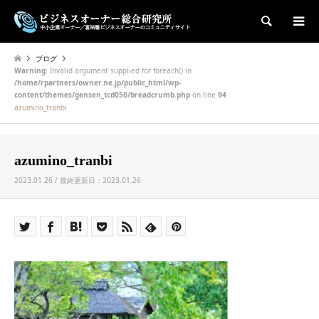
検索
ブログ
Warning
: Invalid argument supplied for foreach() in
/home/rpartners/owner.ne.jp/public_html/wp-
content/themes/gensen_tcd050/breadcrumb.php
on line
94
azumino_tranbi
azumino_tranbi
2023.01.26 / 最終更新日：2023.01.26