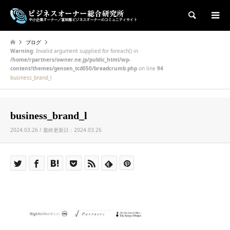
検索
ブログ
Warning
: Invalid argument supplied for foreach() in
/home/rpartners/owner.ne.jp/public_html/wp-
content/themes/gensen_tcd050/breadcrumb.php
on line
94
business_brand_l
business_brand_l
2024.03.26 / 最終更新日：2024.03.26