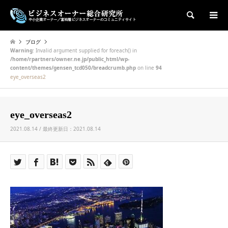
検索
ブログ
Warning
: Invalid argument supplied for foreach() in
/home/rpartners/owner.ne.jp/public_html/wp-
content/themes/gensen_tcd050/breadcrumb.php
on line
94
eye_overseas2
eye_overseas2
2021.08.14 / 最終更新日：2021.08.14