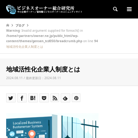
検索
ブログ
Warning
: Invalid argument supplied for foreach() in
/home/rpartners/owner.ne.jp/public_html/wp-
content/themes/gensen_tcd050/breadcrumb.php
on line
94
地域活性化企業人制度とは
地域活性化企業人制度とは
2024.08.11 / 最終更新日：2024.08.11