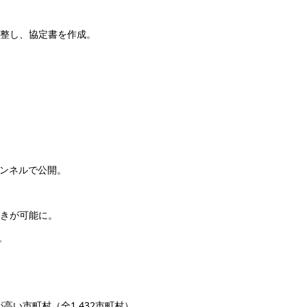
調整し、協定書を作成。
チャンネルで公開。
続きが可能に。
。
高い市町村（全1,432市町村）。