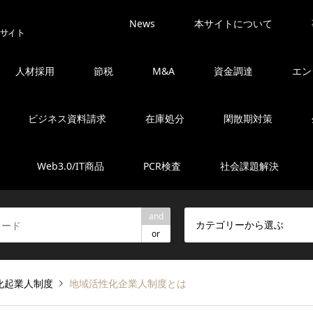
News
本サイトについて
人材採用
節税
M&A
資金調達
エン
ビジネス資料請求
在庫処分
閑散期対策
Web3.0/IT商品
PCR検査
社会課題解決
and
カテゴリーから選ぶ
or
化起業人制度
地域活性化企業人制度とは