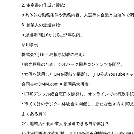
2. 協定書の作成と締結:
o 具体的な勤務条件や業務内容、人選等を企業と自治体で
3. 起業人の派遣開始:
o 派遣期間は6か月以上3年以内。
活用事例
株式会社JTB × 島根県隠岐の島町:
• 観光振興のため、ジオパーク周遊コンテンツを開発。
• 女優を活用したCMを隠岐で撮影し、JTB公式YouTube
合同会社DMM.com × 福岡県大川市:
• LINEデジタル総合窓口を開発し、オンラインでの行政手
• 市民向けのデジタル体験会を開催し、新たな働き方を実現
よくある質問
Q1. 地域活性化企業人を派遣できる自治体は？
• 3大都市圏外の市町村、および条件不利地域や人口減少率が