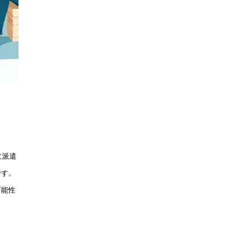
に派遣
です。
可能性