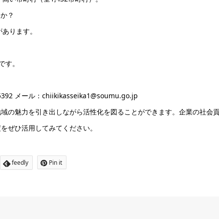
いか？
があります。
です。
ル：chiikikasseika1@soumu.go.jp
地域の魅力を引き出しながら活性化を図ることができます。企業の社会
度をぜひ活用してみてください。
feedly
Pin it